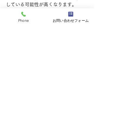
している可能性が高くなります。
Phone
お問い合わせフォーム
04
交換のタイミング
セルモーターの寿命は10年～15年、も
しくは10万～15万km程度とされてい
ます。（一般乗用車）